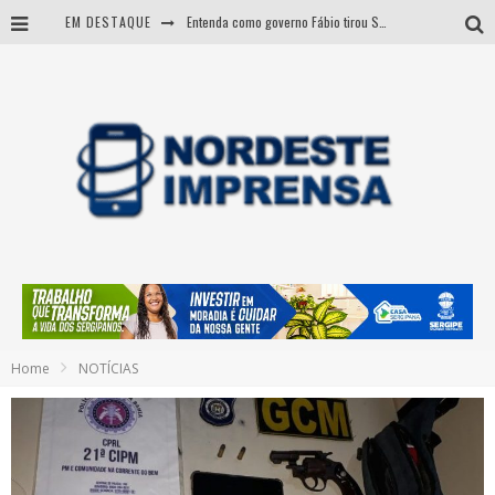
EM DESTAQUE
Entenda como governo Fábio tirou Sergipe da pior classificação fiscal e levou à nota máxima do Tesouro Nacional
CNJ aprova fim da aposentadoria compulsória como punição a juízes
BARRA DOS COQUEIROS: CORPO ACHADO NA PRAIA PODE SER DE JOVEM DESAPARECIDO
Sergipe: operação mira grupo suspeito de comandar crimes de dentro de presídio
Home
NOTÍCIAS