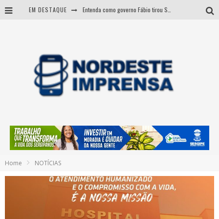
EM DESTAQUE
Entenda como governo Fábio tirou Sergipe da pior classificação fiscal e levou à nota máxima do Tesouro Nacional
CNJ aprova fim da aposentadoria compulsória como punição a juízes
BARRA DOS COQUEIROS: CORPO ACHADO NA PRAIA PODE SER DE JOVEM DESAPARECIDO
Sergipe: operação mira grupo suspeito de comandar crimes de dentro de presídio
Home
NOTÍCIAS