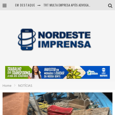
EM DESTAQUE
TRT MULTA EMPRESA APÓS ADVOGADA USAR IA E INVENTAR PRECEDENTES JUDICIAIS
Sergipe: operação mira grupo suspeito de comandar crimes de dentro de presídio
Entenda como governo Fábio tirou Sergipe da pior classificação fiscal e levou à nota máxima do Tesouro Nacional
Mulher morre durante operação contra grupo investigado por roubo de cargas e tráfico de drogas em Sergipe
Home
NOTÍCIAS