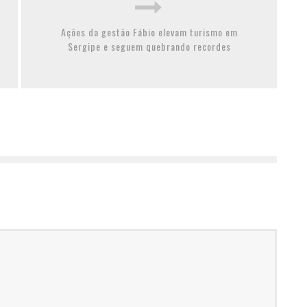
Ações da gestão Fábio elevam turismo em
Sergipe e seguem quebrando recordes