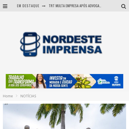
EM DESTAQUE
TRT MULTA EMPRESA APÓS ADVOGADA USAR IA E INVENTAR PRECEDENTES JUDICIAIS
Sergipe: operação mira grupo suspeito de comandar crimes de dentro de presídio
Entenda como governo Fábio tirou Sergipe da pior classificação fiscal e levou à nota máxima do Tesouro Nacional
Mulher morre durante operação contra grupo investigado por roubo de cargas e tráfico de drogas em Sergipe
Home
NOTÍCIAS